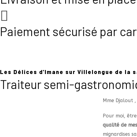
Paiement sécurisé par car
Commander maintenant
A propos de nous
Contactez-nous
Les Délices d'Imane sur Villelongue de la 
Traiteur semi-gastronomi
Mme Djalout ,
Pour moi, être
qualité de mes
mignardises sa