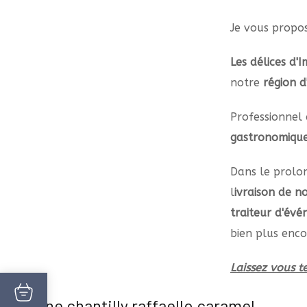
Je vous prop
Les délices d'
notre
région d
Professionnel 
gastronomiqu
Dans le prolo
l
ivraison de n
traiteur d'év
bien plus enc
Laissez vous te
Verrine chantilly raffaello caramel