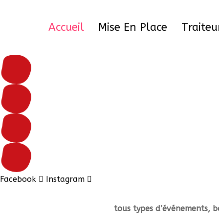
Skip
to
Accueil
Mise En Place
Traiteu
content
Mignardises salées
Mignardises sucrées
Les Plateaux
Les Plats
Facebook
Instagram
tous types d’événements,
b