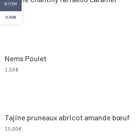
ITEM
0
2.00
€
0.00
€
Nems Poulet
1.50
€
Tajine pruneaux abricot amande bœuf
15.00
€