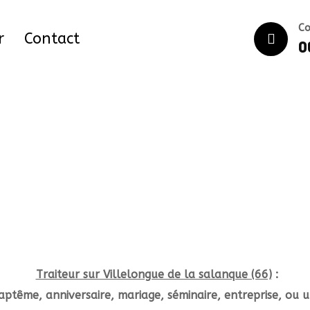
C
r
Contact
0
Traiteur sur Villelongue de la salanque (66)
:
aptême,
anniversaire,
mariage,
séminaire,
entreprise,
ou u