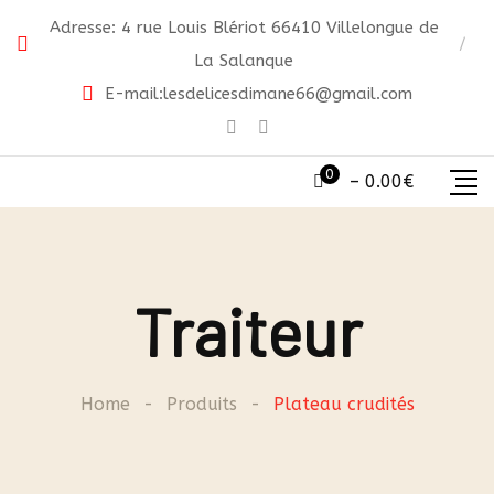
Skip
Adresse: 4 rue Louis Blériot 66410 Villelongue de
to
La Salanque
content
E-mail:
lesdelicesdimane66@gmail.com
0
–
0.00
€
Traiteur
Home
-
Produits
-
Plateau crudités