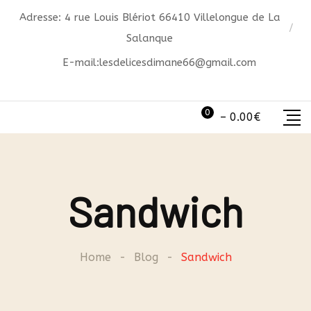
Skip
Adresse: 4 rue Louis Blériot 66410 Villelongue de La
to
Salanque
content
E-mail:
lesdelicesdimane66@gmail.com
0
–
0.00
€
Sandwich
Home
-
Blog
-
Sandwich