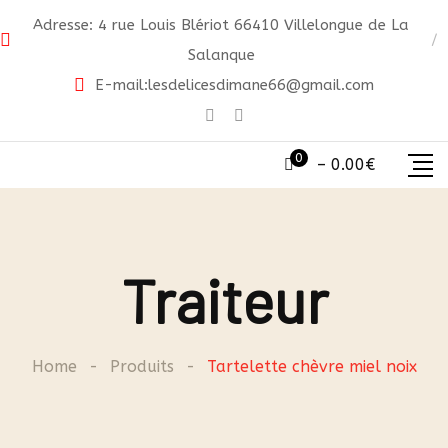
Skip
Adresse: 4 rue Louis Blériot 66410 Villelongue de La
to
Salanque
content
E-mail:
lesdelicesdimane66@gmail.com
0
–
0.00
€
Traiteur
Home
-
Produits
-
Tartelette chèvre miel noix