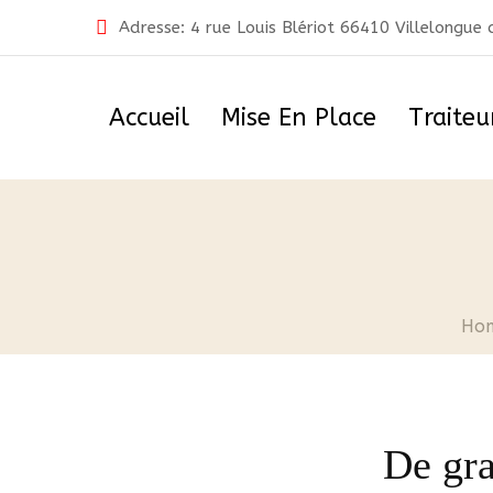
Skip
Adresse: 4 rue Louis Blériot 66410 Villelongue
to
content
Accueil
Mise En Place
Traiteu
Ho
De gra