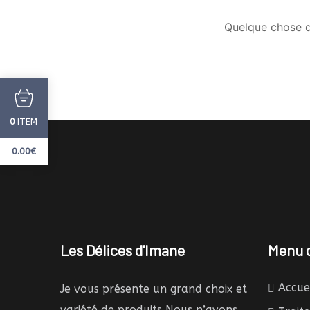
Quelque chose d’
ITEM
0
0.00
€
Les Délices d'Imane
Menu d
Accue
Je vous présente un grand choix et
variété de produits Nous n’avons