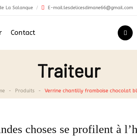
 de La Salanque
E-mail:
lesdelicesdimane66@gmail.com
r
Contact
Traiteur
me
-
Produits
-
Verrine chantilly framboise chocolat b
ndes choses se profilent à l’