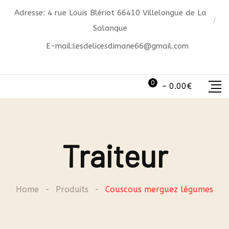
Skip
Adresse: 4 rue Louis Blériot 66410 Villelongue de La
to
Salanque
content
E-mail:
lesdelicesdimane66@gmail.com
0
–
0.00
€
Traiteur
Home
-
Produits
-
Couscous merguez légumes