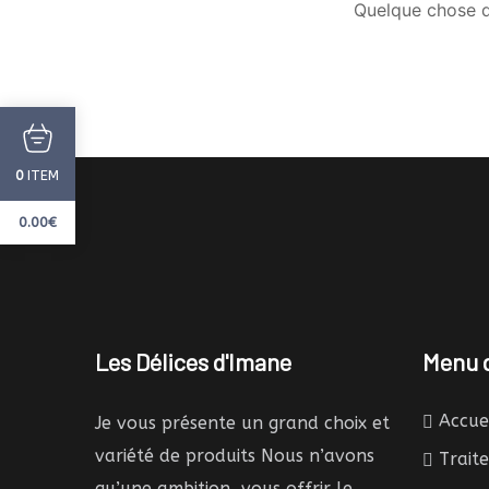
Quelque chose d’
ITEM
0
0.00
€
Les Délices d'Imane
Menu d
Accue
Je vous présente un grand choix et
variété de produits Nous n’avons
Trait
qu’une ambition, vous offrir le