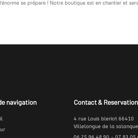
énorme se prépare ! Notre boutique est en chantier et sera
e navigation
Contact & Reservation
il
4 rue Louis bleriot 66410
Villelongue de la salanque
eur
06.25.96.48.90 - 07.83.05