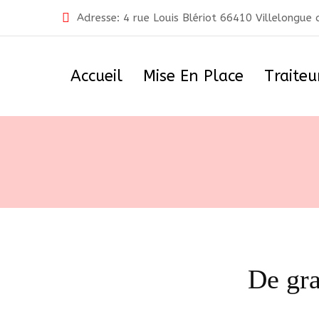
Skip
Adresse: 4 rue Louis Blériot 66410 Villelongue
to
content
Accueil
Mise En Place
Traiteu
De gra